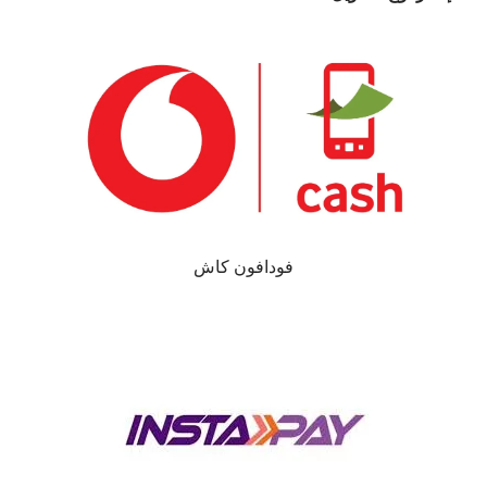
فودافون كاش