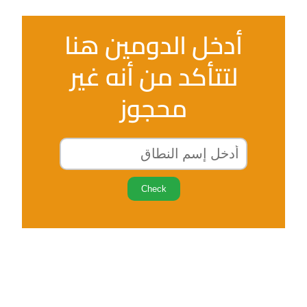
أدخل الدومين هنا
لتتأكد من أنه غير
محجوز
Check