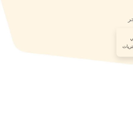
ر
ي
ريات