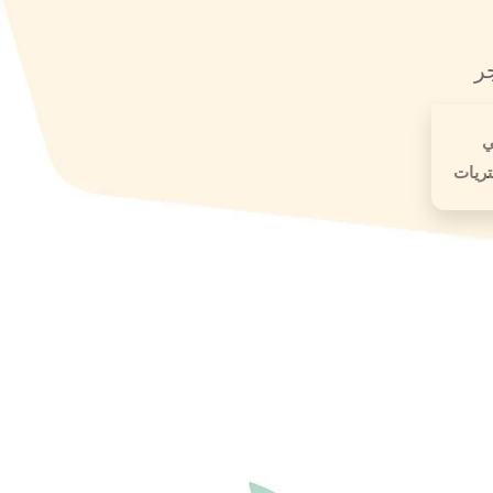
ر
ي
ريات